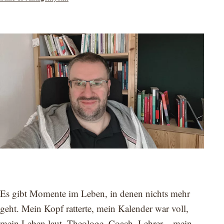
als
Es gibt Momente im Leben, in denen nichts mehr
geht. Mein Kopf ratterte, mein Kalender war voll,
mein Leben laut. Theologe, Coach, Lehrer – mein