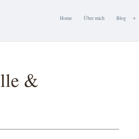
Home
Über mich
Blog
M
öf
ille &