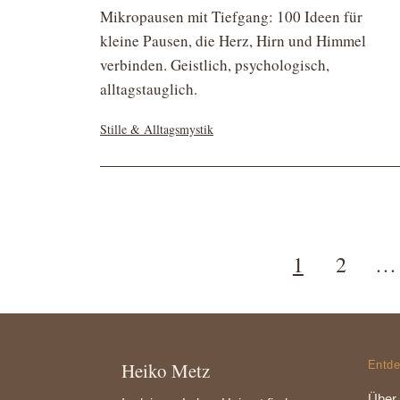
Mikropausen mit Tiefgang: 100 Ideen für
kleine Pausen, die Herz, Hirn und Himmel
verbinden. Geistlich, psychologisch,
alltagstauglich.
Kategorisiert
Stille & Alltagsmystik
als
Seitennummerier
1
2
…
der
Beiträge
Heiko Metz
Entd
Über