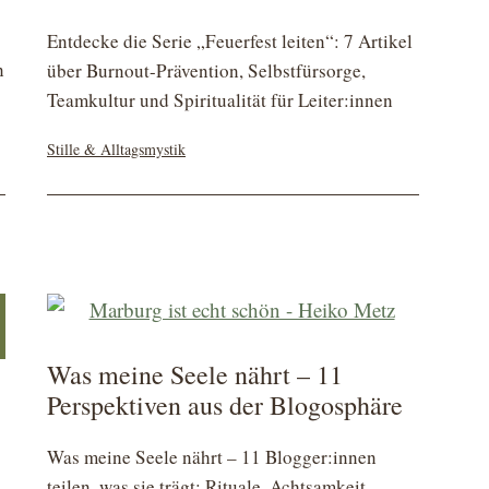
Entdecke die Serie „Feuerfest leiten“: 7 Artikel
n
über Burnout-Prävention, Selbstfürsorge,
Teamkultur und Spiritualität für Leiter:innen
Kategorisiert
Stille & Alltagsmystik
als
Was meine Seele nährt – 11
Perspektiven aus der Blogosphäre
Was meine Seele nährt – 11 Blogger:innen
teilen, was sie trägt: Rituale, Achtsamkeit,