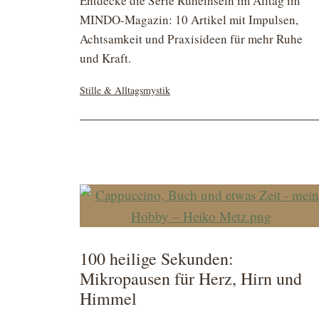
Entdecke die Serie Ruheinseln im Alltag im
MINDO-Magazin: 10 Artikel mit Impulsen,
Achtsamkeit und Praxisideen für mehr Ruhe
und Kraft.
Kategorisiert
Stille & Alltagsmystik
als
100 heilige Sekunden:
Mikropausen für Herz, Hirn und
Himmel