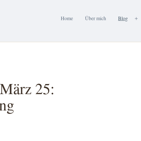
Home
Über mich
Blog
M
öf
 März 25:
ung