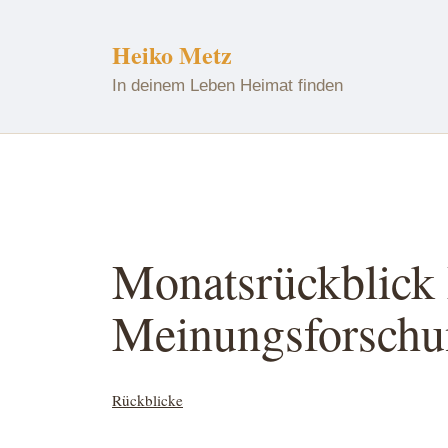
Zum
Inhalt
Heiko Metz
springen
In deinem Leben Heimat finden
Monatsrückblick
Meinungsforsch
Kategorisiert
Rückblicke
als