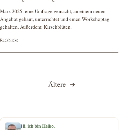
März 2025: eine Umfrage gemacht, an einem neuen
Angebot gebaut, unterrichtet und einen Workshoptag
gehalten. Außerdem: Kirschblüten.
Kategorisiert
Rückblicke
als
Seitennummerierung
Ältere
der
Beiträge
Hi, ich bin Heiko.