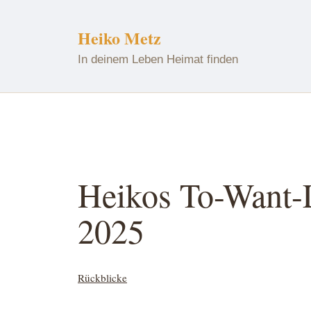
Zum
Inhalt
Heiko Metz
springen
In deinem Leben Heimat finden
Heikos To-Want-L
2025
Kategorisiert
Rückblicke
als