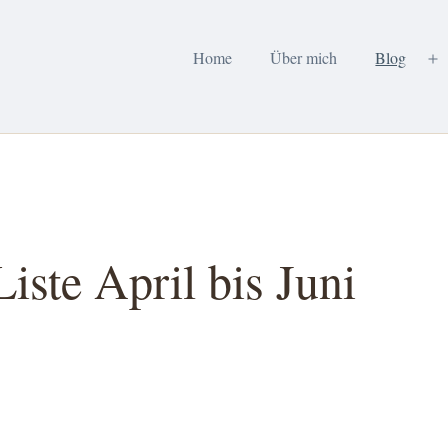
Home
Über mich
Blog
M
öf
iste April bis Juni