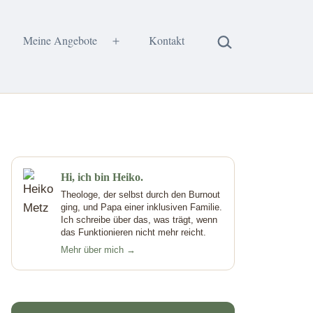
Suchen …
Meine Angebote
Kontakt
enü
Menü
fnen
öffnen
Hi, ich bin Heiko.
Theologe, der selbst durch den Burnout
ging, und Papa einer inklusiven Familie.
Ich schreibe über das, was trägt, wenn
das Funktionieren nicht mehr reicht.
Mehr über mich →