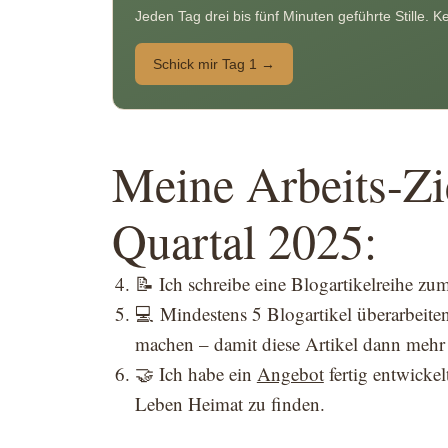
Jeden Tag drei bis fünf Minuten geführte Stille. 
Schick mir Tag 1 →
Meine Arbeits-Zie
Quartal 2025:
📝 Ich schreibe eine Blogartikelreihe z
💻 Mindestens 5 Blogartikel überarbeiten
machen – damit diese Artikel dann mehr
🤝 Ich habe ein
Angebot
fertig entwicke
Leben Heimat zu finden.