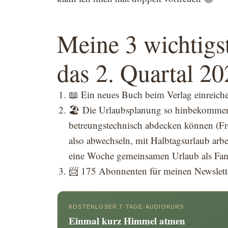
Meine 3 wichtigs
das 2. Quartal 20
📖 Ein neues Buch beim Verlag einreich
🏖️ Die Urlaubsplanung so hinbekommen, 
betreungstechnisch abdecken können (Fr
also abwechseln, mit Halbtagsurlaub arb
eine Woche gemeinsamen Urlaub als Fami
📨 175 Abonnenten für meinen Newslett
KOSTENLOSER 7-TAGE-AUDIOKURS
Einmal kurz Himmel atmen