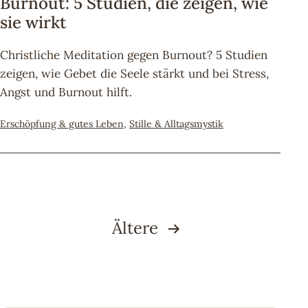
Burnout: 5 Studien, die zeigen, wie
sie wirkt
Christliche Meditation gegen Burnout? 5 Studien
zeigen, wie Gebet die Seele stärkt und bei Stress,
Angst und Burnout hilft.
Kategorisiert
Erschöpfung & gutes Leben
,
Stille & Alltagsmystik
als
Seitennummerierung
Ältere
der
Beiträge