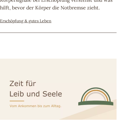
Körpersignale bei Erschöpfung verstehst und was
hilft, bevor der Körper die Notbremse zieht.
Kategorisiert
Erschöpfung & gutes Leben
als