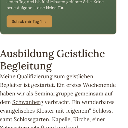
Jeden Tag drei bis fünf Minuten geführte Stille. Keine
neue Aufgabe – eine kleine Tür.
Schick mir Tag 1 →
Ausbildung Geistliche
Begleitung
Meine Qualifizierung zum geistlichen
Begleiter ist gestartet. Ein erstes Wochenende
haben wir als Seminargruppe gemeinsam auf
dem
S
chwanberg
verbracht. Ein wunderbares
evangelisches Kloster mit „eigenem“ Schloss,
samt Schlossgarten, Kapelle, Kirche, einer
Schwesternschaft und und und.